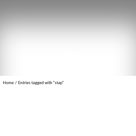
stap
You are here:
Home
Entries tagged with "stap"